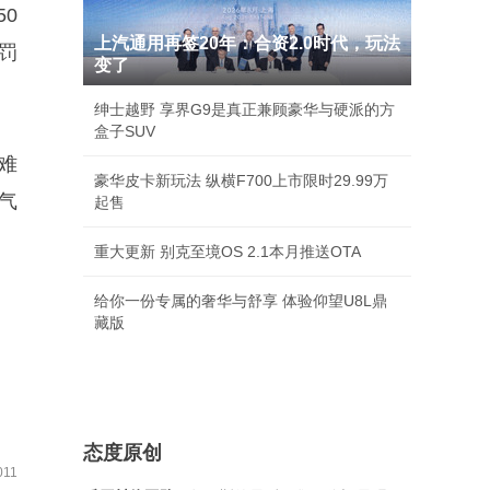
0
上汽通用再签20年：合资2.0时代，玩法
罚
变了
绅士越野 享界G9是真正兼顾豪华与硬派的方
盒子SUV
难
豪华皮卡新玩法 纵横F700上市限时29.99万
气
起售
重大更新 别克至境OS 2.1本月推送OTA
给你一份专属的奢华与舒享 体验仰望U8L鼎
藏版
态度原创
11