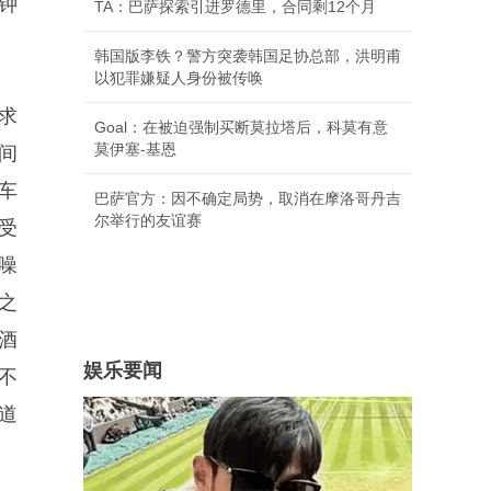
钟
TA：巴萨探索引进罗德里，合同剩12个月
韩国版李铁？警方突袭韩国足协总部，洪明甫
以犯罪嫌疑人身份被传唤
求
Goal：在被迫强制买断莫拉塔后，科莫有意
莫伊塞-基恩
间
车
巴萨官方：因不确定局势，取消在摩洛哥丹吉
尔举行的友谊赛
受
噪
之
酒
娱乐要闻
不
道