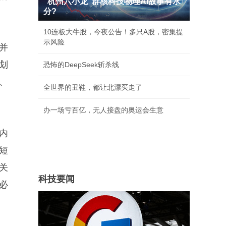
"杭州六小龙"群核科技物理AI故事有水
分?
10连板大牛股，今夜公告！多只A股，密集提
示风险
并
划
恐怖的DeepSeek斩杀线
、
全世界的丑鞋，都让北漂买走了
办一场亏百亿，无人接盘的奥运会生意
内
短
关
科技要闻
必