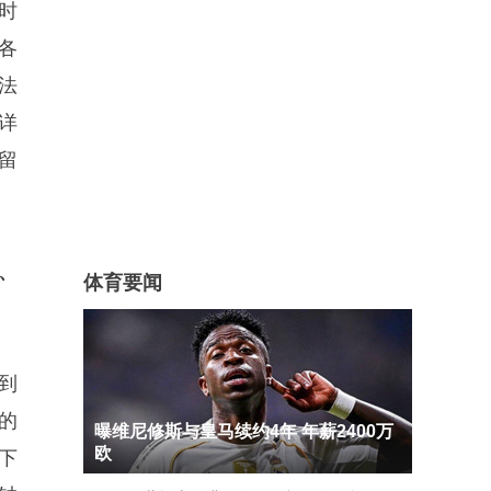
时
各
法
详
留
、
体育要闻
到
的
曝维尼修斯与皇马续约4年 年薪2400万
欧
下