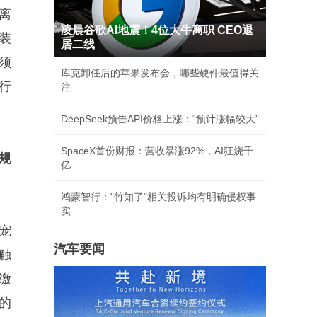
离
凌晨谷歌AI地震！4位大牛离职 CEO退
装
居二线
须
库克卸任后的苹果发布会，哪些硬件最值得关
行
注
DeepSeek预告API价格上涨：“预计涨幅较大”
SpaceX首份财报：营收暴涨92%，AI狂烧千
规
亿
鸿蒙智行："竹知了"相关投诉均有明确侵权事
实
宠
汽车要闻
触
缴
的