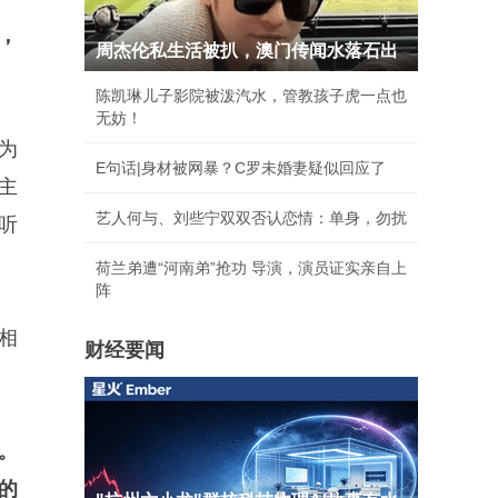
，
周杰伦私生活被扒，澳门传闻水落石出
陈凯琳儿子影院被泼汽水，管教孩子虎一点也
无妨！
为
E句话|身材被网暴？C罗未婚妻疑似回应了
主
艺人何与、刘些宁双双否认恋情：单身，勿扰
听
荷兰弟遭“河南弟”抢功 导演，演员证实亲自上
阵
相
财经要闻
。
的