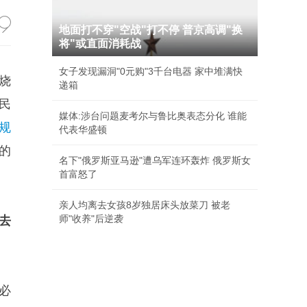
地面打不穿"空战"打不停 普京高调"换
将"或直面消耗战
女子发现漏洞"0元购"3千台电器 家中堆满快
烧
递箱
民
媒体:涉台问题麦考尔与鲁比奥表态分化 谁能
规
代表华盛顿
的
名下"俄罗斯亚马逊"遭乌军连环轰炸 俄罗斯女
首富怒了
亲人均离去女孩8岁独居床头放菜刀 被老
师"收养"后逆袭
去
必