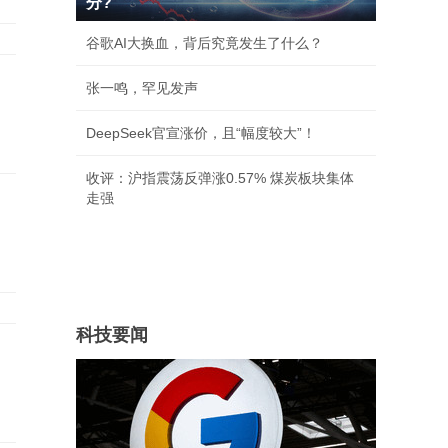
分?
谷歌AI大换血，背后究竟发生了什么？
张一鸣，罕见发声
DeepSeek官宣涨价，且“幅度较大”！
收评：沪指震荡反弹涨0.57% 煤炭板块集体
走强
科技要闻