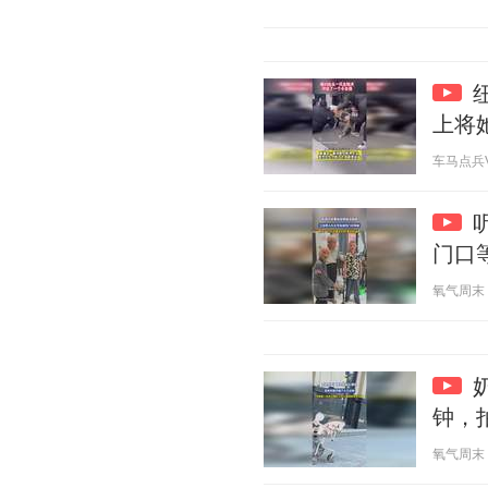
上将
车马点兵V 2
门口
氧气周末 20
钟，
氧气周末 20