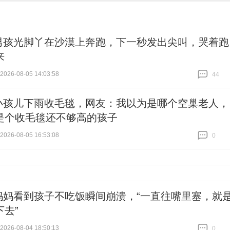
男孩光脚丫在沙漠上奔跑，下一秒发出尖叫，哭着跑
来
26-08-05 14:03:58
44
跟贴
44
小孩儿下雨收毛毯，网友：我以为是哪个空巢老人，
是个收毛毯还不够高的孩子
26-08-05 16:53:08
0
跟贴
0
妈妈看到孩子不吃饭瞬间崩溃，“一直往嘴里塞，就
下去”
26-08-04 18:50:13
0