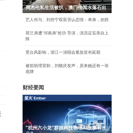
周杰伦私生活被扒，澳门传闻水落石出
艺人何与、刘些宁双双否认恋情：单身，勿扰
荷兰弟遭“河南弟”抢功 导演，演员证实亲自上
阵
受台风影响，浙江一演唱会紧急宣布延期
被前助理背刺，刘晓庆发声，原来她还有一张
底牌
财经要闻
是
"杭州六小龙"群核科技物理AI故事有水