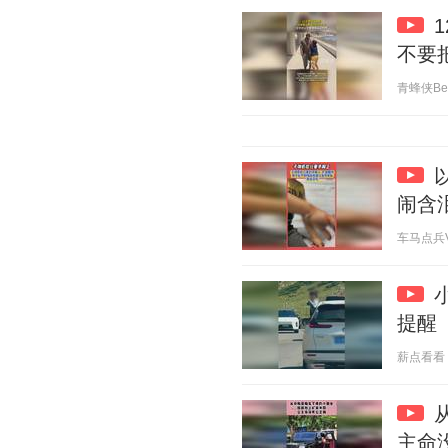
不要
青蜂侠Bee 
闹含
车马点兵V 2
提醒
薪点看看 20
主命