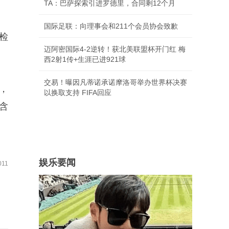
TA：巴萨探索引进罗德里，合同剩12个月
国际足联：向理事会和211个会员协会致歉
检
迈阿密国际4-2逆转！获北美联盟杯开门红 梅
西2射1传+生涯已进921球
交易！曝因凡蒂诺承诺摩洛哥举办世界杯决赛
，
以换取支持 FIFA回应
含
娱乐要闻
11