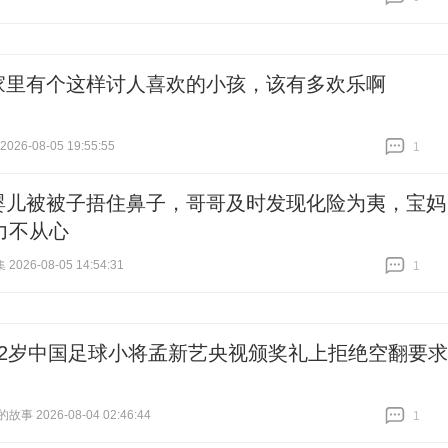
跟贴
0
家里有个这样讨人喜欢的小孩，该有多欢乐啊
26-08-05 19:55:55
1
跟贴
1
婴儿被被子捂住鼻子，哥哥及时发现化险为夷，宝妈
力不从心
026-08-05 14:54:31
1
跟贴
1
12岁中国足球小将孟新艺央视颁奖礼上拒绝空翻要求
事 2026-08-04 02:46:44
1
跟贴
1