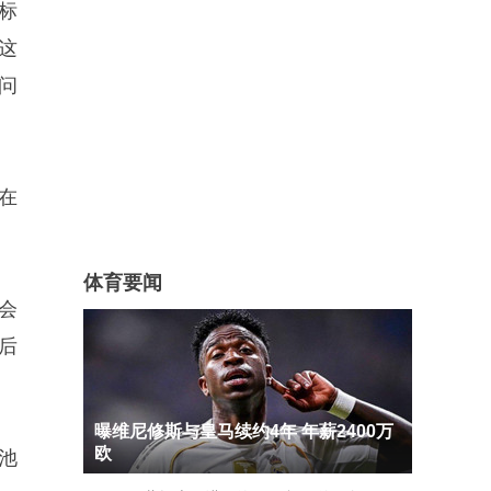
标
这
问
在
体育要闻
会
后
曝维尼修斯与皇马续约4年 年薪2400万
欧
池