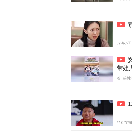
片场小王 20
带娃
栓Q笑料集 2
精彩背后的故