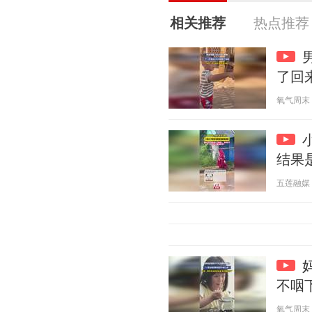
相关推荐
热点推荐
了回
氧气周末 20
结果
五莲融媒 20
不咽
氧气周末 20