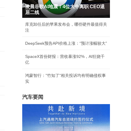
凌晨谷歌AI地震！4位大牛离职 CEO退
居二线
库克卸任后的苹果发布会，哪些硬件最值得关
注
DeepSeek预告API价格上涨：“预计涨幅较大”
SpaceX首份财报：营收暴涨92%，AI狂烧千
亿
鸿蒙智行："竹知了"相关投诉均有明确侵权事
实
汽车要闻