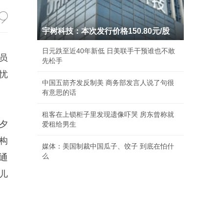
宇树科技：本次发行价格150.80元/股
日元跌至近40年新低 日美联手干预谁也不敢
员
先松手
忧
中国五箭齐发反制美 商务部发言人说了句很
有意思的话
租客在上锁柜子里发现遗像吓哭 房东曾称就
夕
爱租给男生
构
媒体：美国制裁中国瓜子、饺子 到底在怕什
么
通
儿