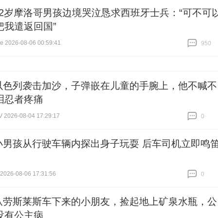
12岁摩洛哥男孩边境哭泣恳求西班牙士兵：“可不可
把我遣返回国”
2026-08-06 00:59:41
950
跟贴
950
以色列袭击加沙，子弹嵌在儿童的手腕上，他不喊不
泪忍者疼痛
026-08-04 17:29:17
0
跟贴
0
小男孩从行驶车辆内探出身子玩耍 后车司机立即鸣
26-08-06 17:31:56
0
跟贴
0
从劳斯莱斯车下来的小朋友，捡起地上矿泉水瓶，公
没有公主病