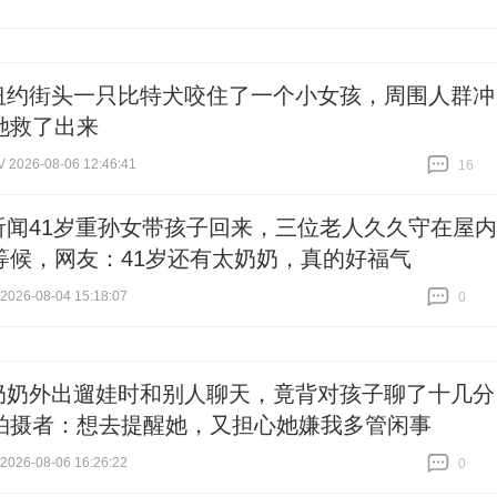
纽约街头一只比特犬咬住了一个小女孩，周围人群冲
她救了出来
026-08-06 12:46:41
16
跟贴
16
听闻41岁重孙女带孩子回来，三位老人久久守在屋内
等候，网友：41岁还有太奶奶，真的好福气
26-08-04 15:18:07
0
跟贴
0
奶奶外出遛娃时和别人聊天，竟背对孩子聊了十几分
拍摄者：想去提醒她，又担心她嫌我多管闲事
26-08-06 16:26:22
0
跟贴
0