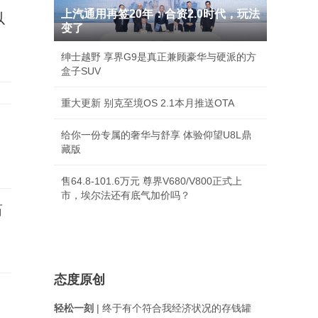
上汽通用再签20年：合资2.0时代，玩法
以
变了
绅士越野 享界G9是真正兼顾豪华与硬派的方
盒子SUV
重大更新 别克至境OS 2.1本月推送OTA
给你一份专属的奢华与舒享 体验仰望U8L鼎
藏版
售64.8-101.6万元 尊界V680/V800正式上
市，埃尔法还有底气加价吗？
笛
态度原创
轻松一刻
| 终于有个符合我经济状况的存钱罐