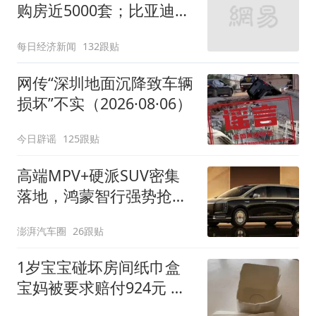
购房近5000套；比亚迪销
量跻身全球车企第六丨大
每日经济新闻
132跟贴
湾区财经早参
网传“深圳地面沉降致车辆
损坏”不实（2026·08·06）
今日辟谣
125跟贴
高端MPV+硬派SUV密集
落地，鸿蒙智行强势抢占
自主高端市场制高点
澎湃汽车圈
26跟贴
1岁宝宝碰坏房间纸巾盒
宝妈被要求赔付924元 酒
店回应