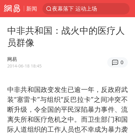
新闻
夜幕落下 运动上场
美国将对多晶硅衍生品加征15%关税
中非共和国：战火中的医疗人
泰交通部副部长回应中国人遭歧视手势
员群像
改名后的“青海拉面”店
勒沃库森U17主帅盛赞赵松源
网易
0
台军“汉光秀”开场闹剧多
2014-06-18 18:45
段绚竞因公牺牲 年仅44岁
中非共和国政变发生已逾一年，反政府武
1岁宝宝碰坏纸巾盒 宝妈被索赔924元
装“塞雷卡”与组织“反巴拉卡”之间冲突不
女子开一天一夜空调后二氧化碳中毒
断升级，令全国的平民深陷暴力事件、流
97岁英国奶奶飞上天再破吉尼斯纪录
离失所和医疗危机之中。而卫生部门和国
“空调24小时开着更省电”不实
际人道组织的工作人员也不幸成为暴力袭