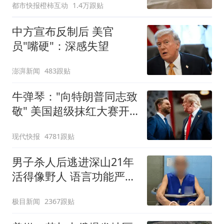
都市快报橙柿互动
1.4万跟贴
中方宣布反制后 美官
员"嘴硬"：深感失望
澎湃新闻
483跟贴
牛弹琴："向特朗普同志致
敬" 美国超级抹红大赛开
始了
现代快报
4781跟贴
男子杀人后逃进深山21年
活得像野人 语言功能严重
退化
极目新闻
2367跟贴