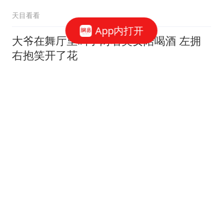
天目看看
App内打开
大爷在舞厅里叫了两名美女陪喝酒 左拥
右抱笑开了花
小A看世界
女子每晚都给情夫留门来
发生关系 被发现时下半身
赤裸
北回归线
46跟贴
男子发现一根草贯穿整个西瓜 切开西瓜
后瞬间懵了
观象视频