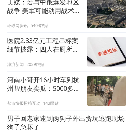
美媒：若与中俄爆发地区
战争 美军可能动用战术核
武器
环球网资讯
5404跟贴
医院2.33亿元工程串标案
细节披露：四人在厕所内
协商
澎湃新闻
2039跟贴
河南小哥开16小时车到杭
州帮朋友卖瓜：5000多斤
卖光
都市快报橙柿互动
142跟贴
男子回老家逮到两狗子外出贪玩逃跑现场
狗子急坏了