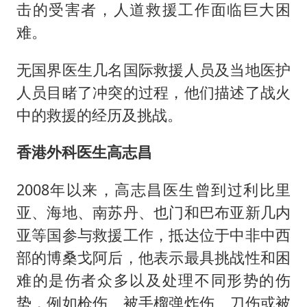
“不建议大家买深色蛋糕”
击的受害者，人道救援工作面临巨大困
男子结婚8年3个女儿均非亲生
难。
男子杀人后逃进深山21年活得像野人
无国界医生几名国际救援人员及当地医护
985博士后被曝在妻子孕期出轨后续
人员目睹了冲突的过程，他们描述了战火
公司“上四休三”但要降薪1000元
中的救援的经历及挑战。
47岁妈妈突然产女 26岁女儿：很震惊
香港外科医生高志昌
如何把百年大党建设得更加坚强有力？
2008年以来，高志昌医生曾到过利比里
亚、海地、南苏丹、也门和巴布亚新几内
亚等国参与救援工作，抵达位于中非中西
部的博桑戈阿后，他表示最具挑战性和困
难的是伤者众多以及处理不同形势的伤
势，例如枪伤、被手榴弹炸伤、刀伤或被