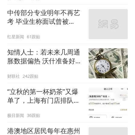
中传部分专业明年不再艺
考 毕业生称面试曾被
问“如何策划晚会” 专家：
红星新闻
61跟贴
遏制“艺考捷径化”
知情人士：若未来几周通
胀数据偏热 沃什准备好加
息
财联社
242跟贴
“立秋的第一杯奶茶”又爆
单了，上海有门店排队超
500杯，店员：今天奶茶
极目新闻
36跟贴
店都很忙，要等2个多小
时
港澳地区居民每年在惠州