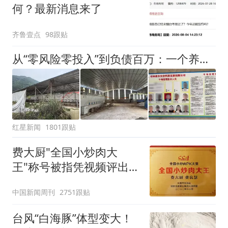
何？最新消息来了
齐鲁壹点
98跟贴
从“零风险零投入”到负债百万：一个养牛项目崩盘后，谁该为农户的贷款买单丨红星调查
红星新闻
1801跟贴
费大厨"全国小炒肉大
王"称号被指凭视频评出
官方回应
中国新闻周刊
2751跟贴
台风“白海豚”体型变大！