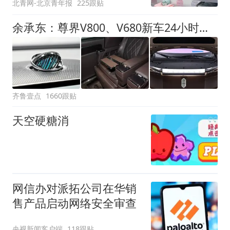
北青网-北京青年报
225跟贴
余承东：尊界V800、V680新车24小时大定突破3500台
齐鲁壹点
1660跟贴
天空硬糖消
网信办对派拓公司在华销
售产品启动网络安全审查
央视新闻客户端
118跟贴