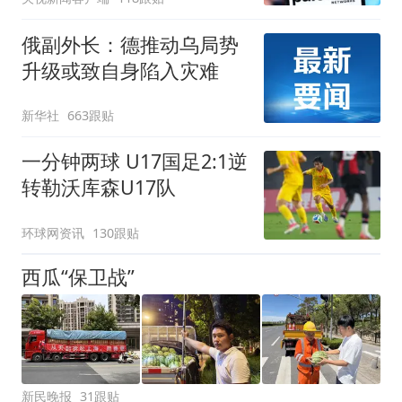
俄副外长：德推动乌局势
升级或致自身陷入灾难
新华社
663跟贴
一分钟两球 U17国足2:1逆
转勒沃库森U17队
环球网资讯
130跟贴
西瓜“保卫战”
新民晚报
31跟贴