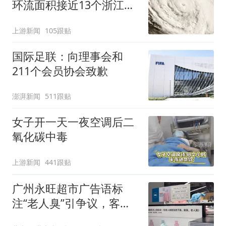
环流面积接近13个浙江那
么大
上游新闻
105跟贴
国际足联：向理事会和
211个会员协会致歉
澎湃新闻
511跟贴
女子开一天一夜空调后二
氧化碳中毒
上游新闻
441跟贴
广州永旺超市广告语标
注“老人臭”引争议，客服
回应