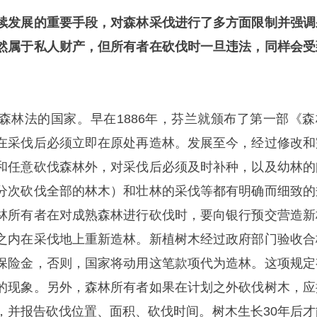
续发展的重要手段，对森林采伐进行了多方面限制并强调
然属于私人财产，但所有者在砍伐时一旦违法，同样会受
森林法的国家。早在1886年，芬兰就颁布了第一部《森
在采伐后必须立即在原处再造林。发展至今，经过修改和
和任意砍伐森林外，对采伐后必须及时补种，以及幼林的
分次砍伐全部的林木）和壮林的采伐等都有明确而细致的
林所有者在对成熟森林进行砍伐时，要向银行预交营造新
之内在采伐地上重新造林。新植树木经过政府部门验收合
保险金，否则，国家将动用这笔款项代为造林。这项规定
的现象。另外，森林所有者如果在计划之外砍伐树木，应
，并报告砍伐位置、面积、砍伐时间。树木生长30年后才