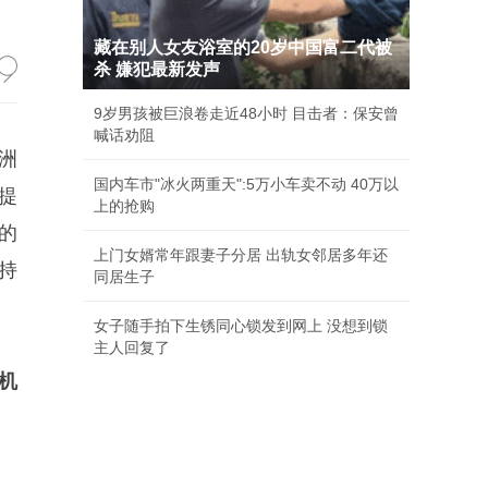
藏在别人女友浴室的20岁中国富二代被
杀 嫌犯最新发声
9岁男孩被巨浪卷走近48小时 目击者：保安曾
喊话劝阻
洲
国内车市"冰火两重天":5万小车卖不动 40万以
提
上的抢购
的
上门女婿常年跟妻子分居 出轨女邻居多年还
持
同居生子
女子随手拍下生锈同心锁发到网上 没想到锁
主人回复了
机