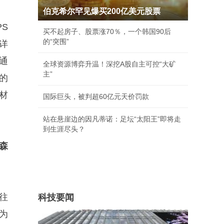
伯克希尔罕见爆买200亿美元股票
S
买不起房子、股票涨70％，一个韩国90后
的“突围”
详
通
全球资源博弈升温！深挖A股自主可控“大矿
主”
的
材
国际巨头，被判超60亿元天价罚款
站在悬崖边的因凡蒂诺：足坛“太阳王”即将走
到生涯尽头？
森
往
科技要闻
为