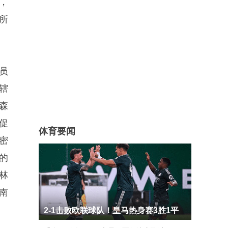
，
所
员
辖
森
促
体育要闻
密
的
林
南
2-1击败欧联球队！皇马热身赛3胜1平