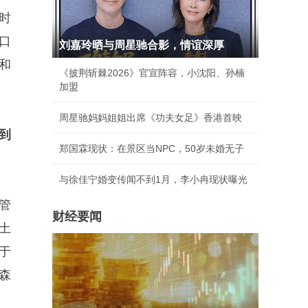
时
口
刘嘉玲晒与周星驰合影，情谊深厚
和
《披荆斩棘2026》官宣阵容，小沈阳、孙楠
加盟
周星驰妈妈姐姐出席《功夫女足》香港首映
到
郑国霖现状：在景区当NPC，50岁未婚无子
与徐佳宁婚变传闻不到1月，李小冉现状曝光
管
财经要闻
土
于
测森