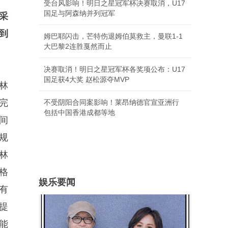
受台风影响！明日之星冠军杯决赛取消，U17
国足与阿森纳并列冠军
采
到
姆巴耶闪击，芒特伤退姆伯莫救主，曼联1-1
大巴黎2连胜戛然而止
决赛取消！明日之星冠军杯各奖项公布：U17
国足获4大奖 赵松源夺MVP
林
完
不受阴阳合同案影响！莱昂纳德官宣亚洲行
包括中国香港成都等地
间
规
林
格
娱乐要闻
有
提
能