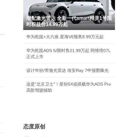
增配激光雷达 全新一代smart精灵1号限
时权益价14.99万起
华为乾崑+大六座 星海V6预售8.99万元起
华为乾崑ADS 5/限时售21.99万起 阿维塔07L
正式上市
设计年轻/带激光雷达 埃安Ray 7申报图曝光
这是"北京卫士"！星钽5X或搭载华为ADS Pro
高阶驾驶辅助
态度原创