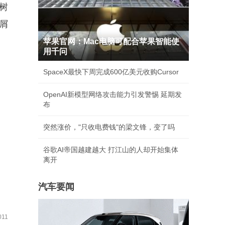
树
屑
苹果官网：Mac电脑可配合苹果智能使
用千问
SpaceX最快下周完成600亿美元收购Cursor
OpenAI新模型网络攻击能力引发警惕 延期发
布
突然涨价，"只收电费钱"的梁文锋，变了吗
谷歌AI帝国越建越大 打江山的人却开始集体
离开
汽车要闻
11