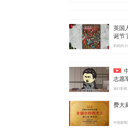
英国
诞节
奶凶的小霸王
志愿
旅行影视 20
费大
中国新闻周刊