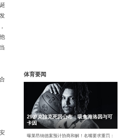
诞
发
孩，
他
当
体育要闻
联合
29岁克拉克死因公布：吸食海洛因与可
卡因
安
曝莱昂纳德案预计协商和解！名嘴要求重罚：