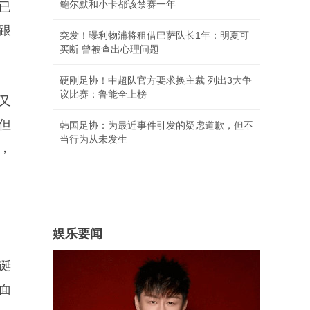
鲍尔默和小卡都该禁赛一年
已
跟
突发！曝利物浦将租借巴萨队长1年：明夏可
买断 曾被查出心理问题
硬刚足协！中超队官方要求换主裁 列出3大争
议比赛：鲁能全上榜
又
但
韩国足协：为最近事件引发的疑虑道歉，但不
当行为从未发生
来，
娱乐要闻
诞
面