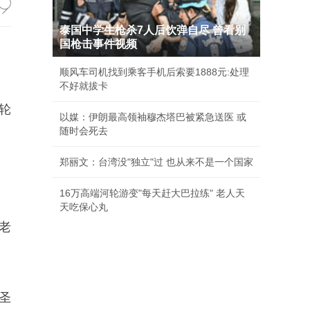
泰国中学生枪杀7人后饮弹自尽 曾看别
国枪击事件视频
顺风车司机找到乘客手机后索要1888元:处理
不好就拔卡
轮
以媒：伊朗最高领袖穆杰塔巴被紧急送医 或
随时会死去
郑丽文：台湾没"独立"过 也从来不是一个国家
16万高端河轮游变"每天赶大巴拉练" 老人天
天吃保心丸
老
与圣