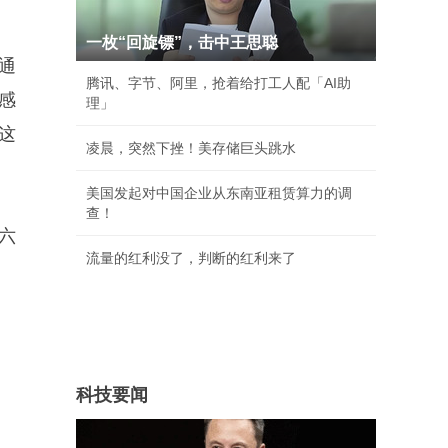
一枚“回旋镖”，击中王思聪
通
腾讯、字节、阿里，抢着给打工人配「AI助
此感
理」
这
凌晨，突然下挫！美存储巨头跳水
美国发起对中国企业从东南亚租赁算力的调
查！
马六
流量的红利没了，判断的红利来了
科技要闻