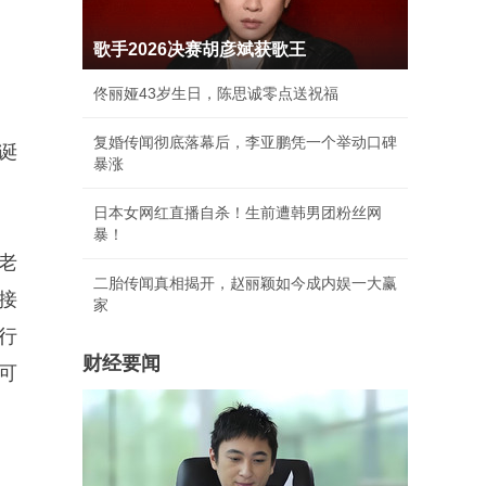
歌手2026决赛胡彦斌获歌王
佟丽娅43岁生日，陈思诚零点送祝福
复婚传闻彻底落幕后，李亚鹏凭一个举动口碑
诞
暴涨
日本女网红直播自杀！生前遭韩男团粉丝网
暴！
老
二胎传闻真相揭开，赵丽颖如今成内娱一大赢
，接
家
行
财经要闻
后可