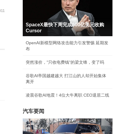
11
SpaceX最快下周完成600亿美元收购
Cursor
OpenAI新模型网络攻击能力引发警惕 延期发
布
突然涨价，"只收电费钱"的梁文锋，变了吗
谷歌AI帝国越建越大 打江山的人却开始集体
离开
凌晨谷歌AI地震！4位大牛离职 CEO退居二线
汽车要闻