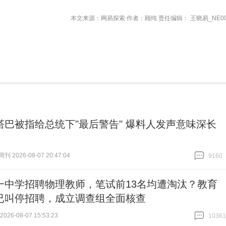
本文来源：网易探索 作者：顾纯 责任编辑： 王晓易_NE00
塔巴被指给总统下"最后警告" 爆料人发声意味深长
 2026-08-07 20:47:04
9160
跟贴
9160
一中学招聘物理教师，笔试前13名均遭淘汰？教育
已叫停招聘，成立调查组全面核查
26-08-07 15:53:23
10361