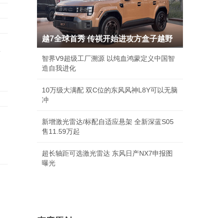
越7全球首秀 传祺开始进攻方盒子越野
圣
智界V9超级工厂溯源 以纯血鸿蒙定义中国智
造自我进化
10万级大满配 双C位的东风风神L8Y可以无脑
冲
新增激光雷达/标配自适应悬架 全新深蓝S05
售11.59万起
超长轴距可选激光雷达 东风日产NX7申报图
曝光