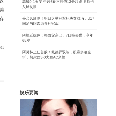
这
蓉城0-1玉昆 中超6轮不胜仍13分领跑 奥斯卡
头球制胜
美
存
受台风影响！明日之星冠军杯决赛取消，U17
国足与阿森纳并列冠军
阿根廷媒体：梅西父亲已于7日晚去世，享年
68岁
11
阿莫林上任首败！佩德罗双响，凯赛多凌空
斩，切尔西3-0大胜AC米兰
娱乐要闻