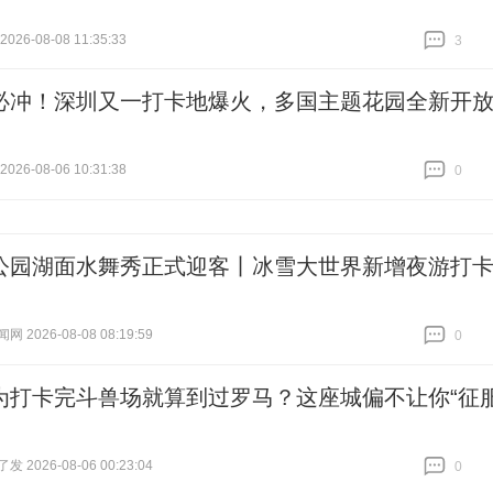
26-08-08 11:35:33
3
跟贴
3
必冲！深圳又一打卡地爆火，多国主题花园全新开
26-08-06 10:31:38
0
跟贴
0
公园湖面水舞秀正式迎客丨冰雪大世界新增夜游打
 2026-08-08 08:19:59
0
跟贴
0
为打卡完斗兽场就算到过罗马？这座城偏不让你“征服
 2026-08-06 00:23:04
0
跟贴
0