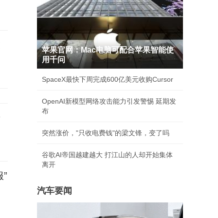
放
苹果官网：Mac电脑可配合苹果智能使
用千问
SpaceX最快下周完成600亿美元收购Cursor
OpenAI新模型网络攻击能力引发警惕 延期发
布
卡
突然涨价，"只收电费钱"的梁文锋，变了吗
谷歌AI帝国越建越大 打江山的人却开始集体
离开
”
汽车要闻