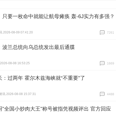
丨只要一枚命中就能让航母瘫痪 轰-6J实力有多强？
026-08-09 07:41:20
7261
跟贴
7261
：波兰总统向乌总统发出最后通牒
26-08-08 16:53:25
1669
跟贴
1669
长：过两年 霍尔木兹海峡就“不重要”了
 2026-08-08 15:37:31
4488
跟贴
4488
厨"全国小炒肉大王"称号被指凭视频评出 官方回应