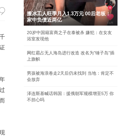
搬冰工人旺季月入1.3万元 00后老板：
家中负债近两亿
20岁中国籍富商之子在泰被杀 嫌犯：在女友
千
浴室发现他
证
网红霸占无人海岛进行改造 改名为"锤子岛"插
上旗帜
男孩被海浪卷走2天后仍未找到 当地：肯定不
年
会放弃
过
泽连斯基喊话韩国：援俄朝军规模增至5万 你
不担心吗
而
现