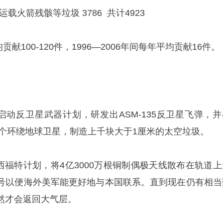
运载火箭残骸等垃圾 3786 共计4923
均贡献100-120件，1996—2006年间每年平均贡献16件。
启动反卫星武器计划，研发出ASM-135反卫星飞弹，并
一个环绕地球卫星，制造上千块大于1厘米的太空垃圾。
行西福特计划，将4亿3000万根铜制偶极天线散布在轨道上
号以便海外美军能更好地与本国联系。直到现在仍有相当
然才会返回大气层。