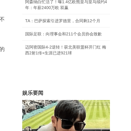
阿森纳白忙活了！曝1.4亿欧熊皇与皇马续约4
年：年薪2400万欧 双赢
不
TA：巴萨探索引进罗德里，合同剩12个月
国际足联：向理事会和211个会员协会致歉
迈阿密国际4-2逆转！获北美联盟杯开门红 梅
上的
西2射1传+生涯已进921球
娱乐要闻