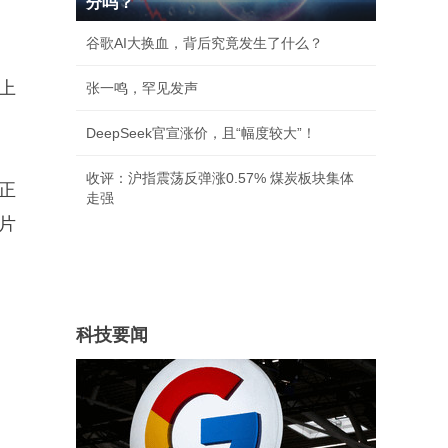
分吗？
谷歌AI大换血，背后究竟发生了什么？
以上
张一鸣，罕见发声
DeepSeek官宣涨价，且“幅度较大”！
收评：沪指震荡反弹涨0.57% 煤炭板块集体
正
走强
片
科技要闻