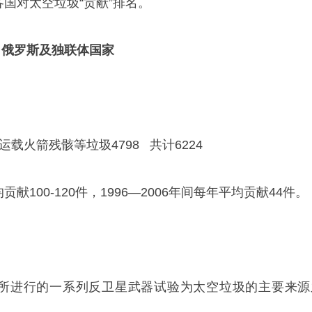
各国对太空垃圾“贡献”排名。
：
俄罗斯及独联体国家
 运载火箭残骸等垃圾4798 共计6224
均贡献100-120件，1996—2006年间每年平均贡献44件。
年代所进行的一系列反卫星武器试验为太空垃圾的主要来源