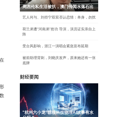
周杰伦私生活被扒，澳门传闻水落石出
艺人何与、刘些宁双双否认恋情：单身，勿扰
荷兰弟遭“河南弟”抢功 导演，演员证实亲自上
阵
受台风影响，浙江一演唱会紧急宣布延期
被前助理背刺，刘晓庆发声，原来她还有一张
在
底牌
财经要闻
形
数
"杭州六小龙"群核科技物理AI故事有水