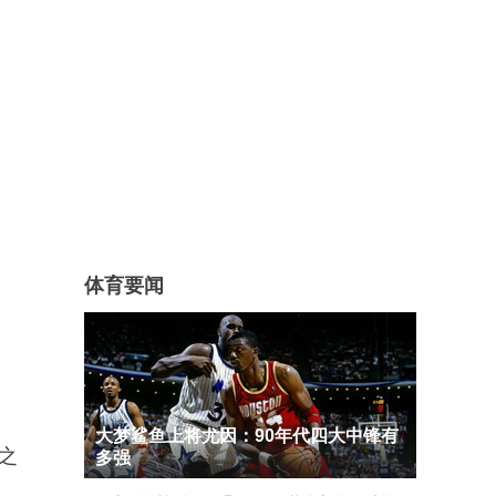
体育要闻
大梦鲨鱼上将尤因：90年代四大中锋有
之
多强