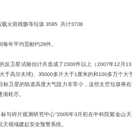
运载火箭残骸等垃圾 3595 共计3738
06年间每年平均贡献约28件。
行的反卫星试验估计共造成了2300件以上（2007年12月1
于高尔夫球)、35000多片大于1厘米的和100多万个大
目标卫星的轨道高度大气阻力非常小，这些太空垃圾将在
逐渐耗尽。
标与碎片观测研究中心”2005年3月初在中科院紫金山天
航天领域建起安全预警系统。