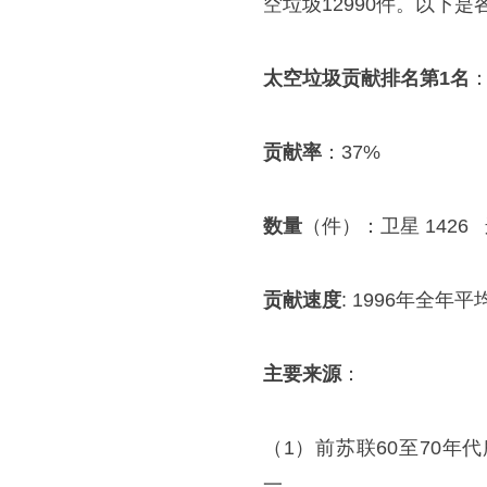
空垃圾12990件。以下是
太空垃圾贡献排名第1名
贡献率
：37%
数量
（件）：卫星 1426
贡献速度
: 1996年全年平
主要来源
：
（1）前苏联60至70
一。