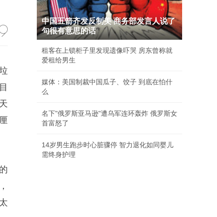
中国五箭齐发反制美 商务部发言人说了
句很有意思的话
租客在上锁柜子里发现遗像吓哭 房东曾称就
爱租给男生
垃
媒体：美国制裁中国瓜子、饺子 到底在怕什
目
么
天
名下"俄罗斯亚马逊"遭乌军连环轰炸 俄罗斯女
厘
首富怒了
14岁男生跑步时心脏骤停 智力退化如同婴儿
需终身护理
的
，
等太