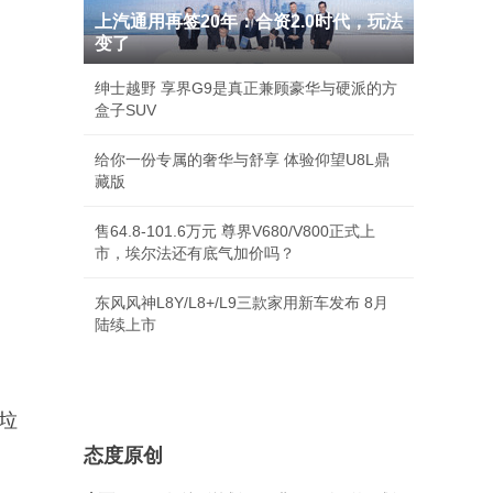
上汽通用再签20年：合资2.0时代，玩法
变了
绅士越野 享界G9是真正兼顾豪华与硬派的方
盒子SUV
给你一份专属的奢华与舒享 体验仰望U8L鼎
藏版
售64.8-101.6万元 尊界V680/V800正式上
市，埃尔法还有底气加价吗？
东风风神L8Y/L8+/L9三款家用新车发布 8月
陆续上市
垃
态度原创