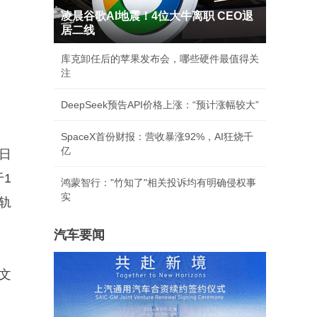
凌晨谷歌AI地震！4位大牛离职 CEO退
居二线
库克卸任后的苹果发布会，哪些硬件最值得关
注
DeepSeek预告API价格上涨：“预计涨幅较大”
SpaceX首份财报：营收暴涨92%，AI狂烧千
亿
3日
于1
鸿蒙智行："竹知了"相关投诉均有明确侵权事
实
轨
汽车要闻
文