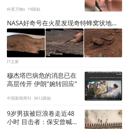
科普万物v
19跟贴
NASA好奇号在火星发现奇特蜂窝状地貌，成因待解
IT之家
穆杰塔巴病危的消息已在
高层传开 伊朗"婉转回应"
中国新闻周刊
3612跟贴
9岁男孩被巨浪卷走近48
小时 目击者：保安曾喊话