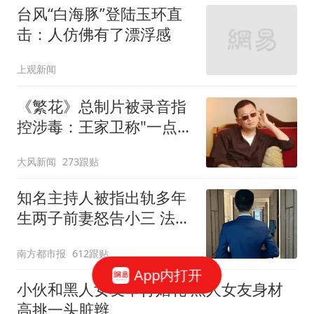
台风“白海豚”登陆玉环直
击：人仿佛有了漂浮感
上观新闻
《繁花》总制片被录音指
控涉毒：王家卫称"一点够
了"
大风新闻
273跟贴
知名主持人被指出轨多年
生两子前妻怒告小三 法院
判了
南方都市报
612跟贴
App内打开
小伙和黑人女友举行婚礼 黑人女友身材
高挑一头脏辫