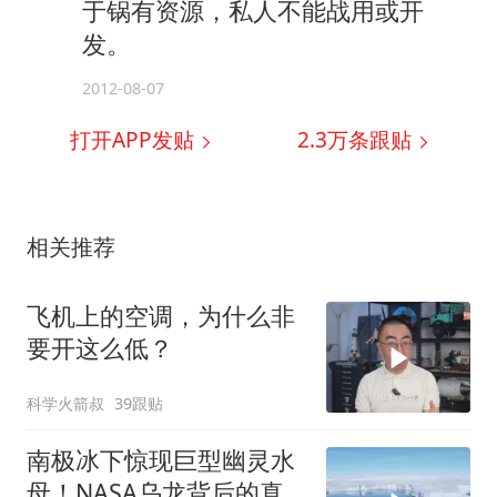
于锅有资源，私人不能战用或开
发。
2012-08-07
打开APP发贴
2.3万
条跟贴
相关推荐
飞机上的空调，为什么非
要开这么低？
科学火箭叔
39跟贴
南极冰下惊现巨型幽灵水
母！NASA乌龙背后的真