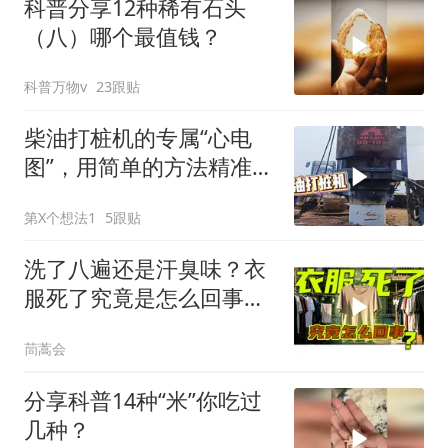
科普分享12种稀有石头
（八）哪个最值钱？
科普万物v
23跟贴
柴油打桩机的专属“心电
图”，用简单的方法精准检
测
第X个想法1
5跟贴
洗了八遍还是汗臭味？衣
服死了究竟是怎么回事
【茼蒿会】
茼蒿会
分享科普14种“米”你吃过
几种？