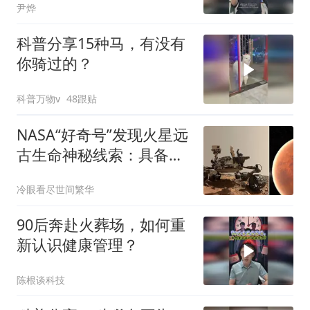
尹烨
科普分享15种马，有没有
你骑过的？
科普万物v
48跟贴
NASA“好奇号”发现火星远
古生命神秘线索：具备合
适化学条件
冷眼看尽世间繁华
90后奔赴火葬场，如何重
新认识健康管理？
陈根谈科技