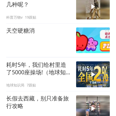
几种呢？
科普万物v
19跟贴
天空硬糖消
耗时5年，我们给村里造
了5000座操场!（地球知识
局）
地球知识局
7跟贴
长假去西藏，别只准备旅
行攻略