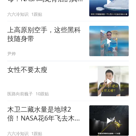
实奇迹
六六冷知识
1跟贴
上高原别空手，这些黑科
技随身带
尹烨
女性不要太瘦
医路向前巍子
10跟贴
木卫二藏水量是地球2
倍！NASA花6年飞去木
星，只为寻找外星生命
六六冷知识
1跟贴