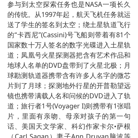
参与到太空探索任务也是NASA一项长久
的传统。从1997年起，航天飞机任务就运
送了学生的签名到太空；绕土星轨道飞行
的“卡西尼”(Cassini)号飞船则带着有81个
国家数十万人签名的数字光碟进入土星轨
道；凤凰号火星探测器把含有艺术作品和
地球人名单的DVD盘带到了火星北极；月
球勘测轨道器携带含有许多人名字的微芯
片到了月球；探测地外行星的开普勒望远
镜也携带满载人名和问候的DVD进入了轨
道；旅行者1号(Voyager I)则携带有1张唱
片，里面有亲吻、母亲对孩子的第一句
话、美国天文学家、科幻作家卡尔•萨根
（Carl Sagan）妻子Ann Druyan脑波等