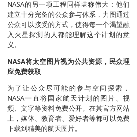
世界第1特鲁姆普斯诺克中国赛一轮游
NASA的另一项工程同样堪称伟大：他们
云南一男子胃中取出180颗铁钉
建立十分完备的公众参与体系，力图通过
景区回应“麦积山石窟看完需2000元”
公众可以接受的方式，使得每一个渴望融
入火星探测的人都能理解这个计划的意
曹颖儿子首次演长剧
义。
以军士兵把枪口对准中国记者
全球最大级别运输船通过长江大桥
NASA将太空图片视为公共资源，民众理
奋力开创中国式现代化建设新局面
应免费获取
为了让公众尽可能的参与空间探索，
NASA一直将国家航天计划的图片、视
频、文字等资料免费公开。在其官方网站
上，媒体、教育者、爱好者等都可以免费
下载到精美的航天图片。