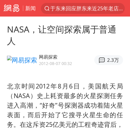
新闻
上半年我国经营主体结构持续优化
《披荆斩棘2026》阵容官宣
NASA，让空间探索属于普通
陈幸同2比4张本美和 国乒双线丢冠
人
白海豚北上或致京津冀暴雨
美将每月供乌爱国者拦截导弹
网易探索
2.3万
新疆一婚礼线上邀请引热议
2012-08-07 00:32
《龙餐馆》 冲奖
北京时间2012年8月6日，美国航天局
上门女婿出轨女邻居多年被判重婚罪
（NASA）史上耗资最多的火星探测任务
香港刷新1884年以来最高气温纪录
进入高潮，“好奇”号探测器成功着陆火星
国足U17与阿森纳决赛取消 并列冠军
表面，而后开始了它搜寻火星生命的任
构建更高水平的全民健身公共服务体系
务。在这斥资25亿美元的工程奇迹背后，