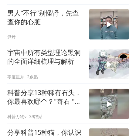
男人“不行”别怪肾，先查
查你的心脏
尹烨
宇宙中所有类型理论黑洞
的全面详细梳理与解析
零度星系
2跟贴
科普分享13种稀有石头，
你最喜欢哪个？"奇石 "以
石会友 "
科普万物v
39跟贴
分享科普15种猫，你认识