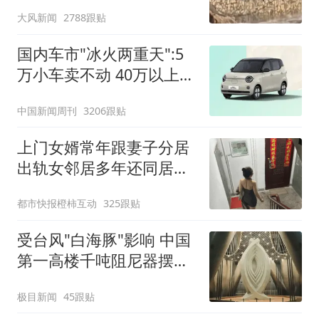
劝阻
大风新闻
2788跟贴
国内车市"冰火两重天":5
万小车卖不动 40万以上的
抢购
中国新闻周刊
3206跟贴
上门女婿常年跟妻子分居
出轨女邻居多年还同居生
子
都市快报橙柿互动
325跟贴
受台风"白海豚"影响 中国
第一高楼千吨阻尼器摆动
明显
极目新闻
45跟贴